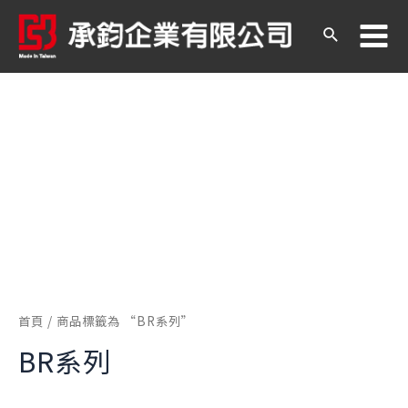
跳
至
搜
Ma
主
尋
要
內
Me
容
首頁
/ 商品標籤為 “BR系列”
BR系列