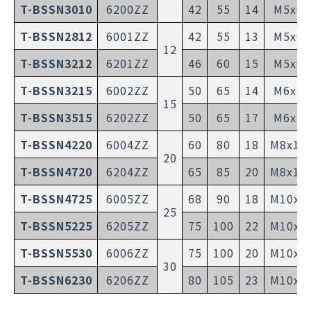
T-BSSN3010
6200ZZ
42
55
14
M5x0.
T-BSSN2812
6001ZZ
42
55
13
M5x0.
12
T-BSSN3212
6201ZZ
46
60
15
M5x0.
T-BSSN3215
6002ZZ
50
65
14
M6x1.
15
T-BSSN3515
6202ZZ
50
65
17
M6x1.
T-BSSN4220
6004ZZ
60
80
18
M8x1.2
20
T-BSSN4720
6204ZZ
65
85
20
M8x1.2
T-BSSN4725
6005ZZ
68
90
18
M10x1.
25
T-BSSN5225
6205ZZ
75
100
22
M10x1.
T-BSSN5530
6006ZZ
75
100
20
M10x1.
30
T-BSSN6230
6206ZZ
80
105
23
M10x1.