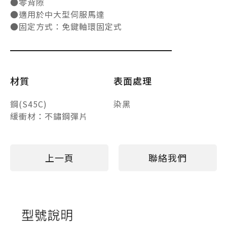
●零背隙
●適用於中大型伺服馬達
●固定方式：免鍵軸環固定式
材質
表面處理
鋼(S45C)
染黑
緩衝材：不鏽鋼彈片
上一頁
聯絡我們