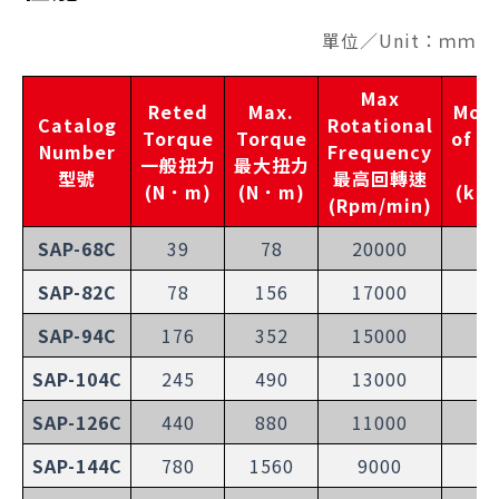
單位／Unit：ｍｍ
Max
Reted
Max.
Mom
Catalog
Rotational
Torque
Torque
of In
Number
Frequency
一般扭力
最大扭力
慣
型號
最高回轉速
(N．m)
(N．m)
(kg
(Rpm/min)
SAP-68C
39
78
20000
3
SAP-82C
78
156
17000
8
SAP-94C
176
352
15000
1
SAP-104C
245
490
13000
2
SAP-126C
440
880
11000
6
SAP-144C
780
1560
9000
9