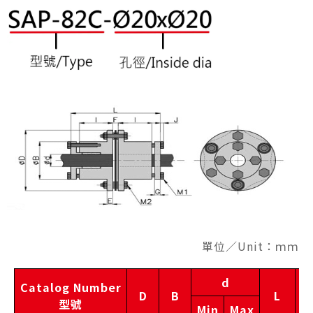
單位／Unit：ｍｍ
d
Catalog Number
D
B
L
I
型號
Min
Max