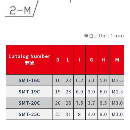
單位／Unit：ｍｍ
Catalog Number
D
L
I
G
H
M
型號
SMT-16C
16
23
6.2
3.1
5.0
M2.5
SMT-19C
19
23
6.0
3.0
6.0
M2.5
SMT-20C
20
26
7.5
3.7
6.5
M3.0
SMT-25C
25
31
8
4.0
9.0
M3.0