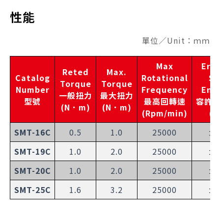
性能
單位／Unit：ｍｍ
Max
Erro
Reted
Max.
Catalog
Rotational
Sh
Torque
Torque
Number
Frequency
End
一般扭力
最大扭力
型號
最高回轉速
容許
(N．m)
(N．m)
(Rpm/min)
(
SMT-16C
0.5
1.0
25000
±0
SMT-19C
1.0
2.0
25000
±0
SMT-20C
1.0
2.0
25000
±0
SMT-25C
1.6
3.2
25000
±0