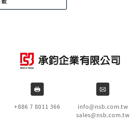
下載
+886 7 8011 366
info@nsb.com.tw
sales@nsb.com.tw