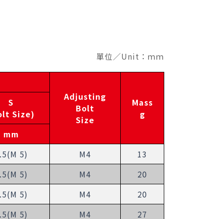
單位／Unit：ｍｍ
Adjusting
S
Mass
Bolt
olt Size)
g
Size
mm
.5(M 5)
M4
13
.5(M 5)
M4
20
.5(M 5)
M4
20
.5(M 5)
M4
27