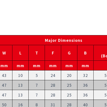
Major Dimensions
W
L
T
F
G
B
(B
mm
mm
mm
mm
mm
mm
43
10
5
24
20
32
5
47
13
7
28
25
36
5
47
13
7
28
25
36
5
50
16
8
31
28
40
5