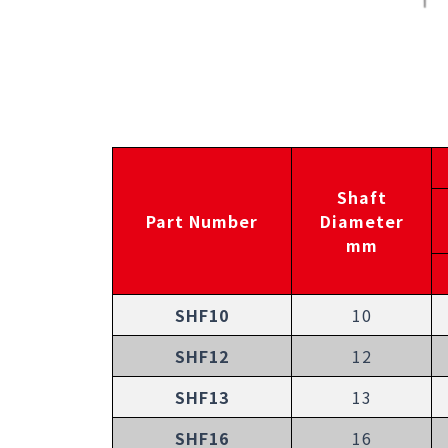
Shaft
Part Number
Diameter
mm
SHF10
10
SHF12
12
SHF13
13
SHF16
16