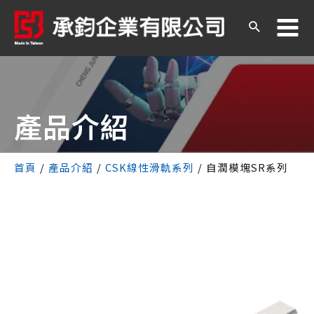
產品介紹
首頁
/
產品介紹
/
CSK線性滑軌系列
/
自潤模塊SR系列