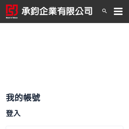
跳
至
搜
Ma
主
尋
要
內
Me
容
我的帳號
登入