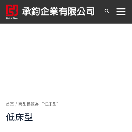
跳
至
搜
Ma
主
尋
要
內
Me
容
首頁
/ 商品標籤為 “低床型”
低床型