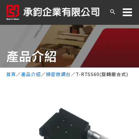
產品介紹​
首頁
／
產品介紹
／
精密微調台
／
T-RTSS60(旋轉磨合式)