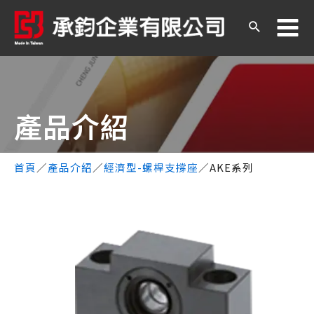
產品介紹​
首頁
／
產品介紹
／
經濟型-螺桿支撐座
／
AKE系列