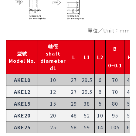
單位／Unit：ｍｍ
軸徑
B
型號
shaft
L
L1
L2
H
Model No.
diameter
0~0.1
d1
AKE10
10
27
29.5
6
70
43
AKE12
12
27
29.5
6
70
43
AKE15
15
29
38
5
80
52
AKE20
20
48
52
10
95
58
AKE25
25
58
59
14
105
68