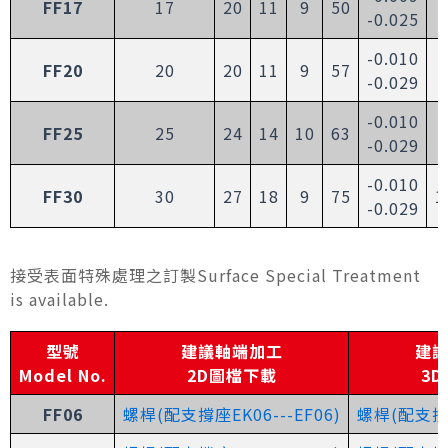
FF17
17
20
11
9
50
-0.025
-0.010
FF20
20
20
11
9
57
-0.029
-0.010
FF25
25
24
14
10
63
-0.029
-0.010
FF30
30
27
18
9
75
1
-0.029
接受表面特殊處理之訂製Surface Special Treatment
is available.
型號
建議軸端加工
建
Model No.
2D圖檔下載
3
FF06
螺桿(配支撐座EK06---EF06)
螺桿(配支撐座