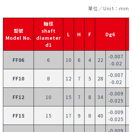
單位／Unit：ｍｍ
軸徑
型號
shaft
L
H
F
Dg6
Model No.
diameter
d1
-0.007
FF06
6
10
6
4
22
-0.02
-0.007
FF10
8
12
7
5
28
-0.02
-0.009
FF12
10
15
7
8
34
-0.025
-0.009
FF15
15
17
9
8
40
-0.025
-0.009