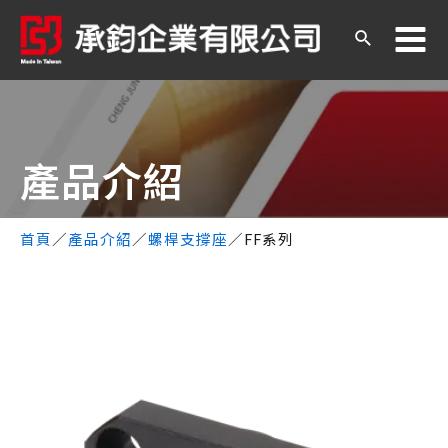
產品介紹​
首頁
／
產品介紹
／
螺桿支撐座
／
FF系列