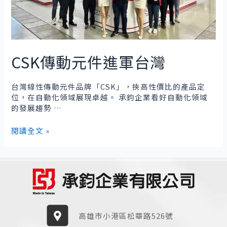
工
業
需
求
CSK傳動元件進軍台灣
台灣線性傳動元件品牌「CSK」，挾高性價比的產品定
位，在自動化領域展現卓越。 承鈞企業看好自動化領域
的發展趨勢 …
CSK
閱讀全文 »
傳
動
元
件
進
軍
台
灣
高雄市小港區松華路526號