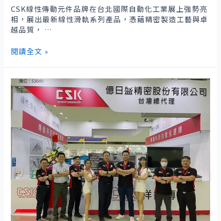
CSK線性傳動元件品牌在台北國際自動化工業展上強勢亮
相，展出最新線性滑軌系列產品，憑藉精密製造工藝與卓
越品質， …
CSK
閱讀全文 »
線
性
傳
動
元
件
台
北
自
動
化
工
業
展
秀
高