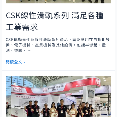
端
品
CSK線性滑軌系列 滿足各種
質
與
工業需求
創
新
技
CSK傳動元件及線性滑軌系列產品，廣泛應用在自動化設
術
備、電子機械、產業機械及其他設備，包括半導體、量
測、塑膠、 …
CSK
閱讀全文 »
線
性
滑
軌
系
列
滿
足
各
種