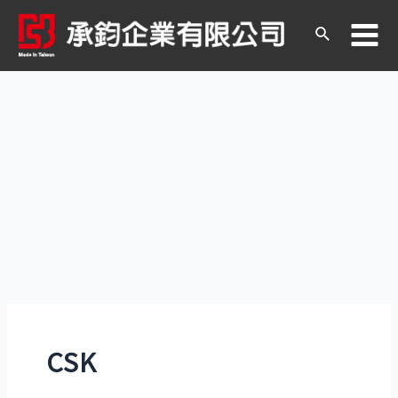
跳
至
搜
Ma
主
尋
要
內
Me
容
CSK