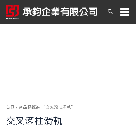
跳
至
搜
Ma
主
尋
要
內
Me
容
首頁
/ 商品標籤為 “交叉滾柱滑軌”
交叉滾柱滑軌